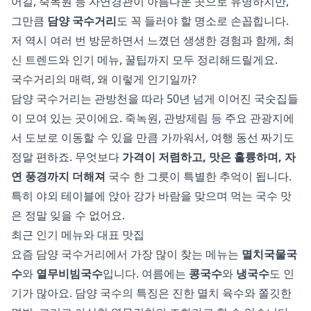
어길, 죽녹원 등 자연경관이 아름다운 곳으로 유명하지만,
그만큼
담양 국수거리
도 꼭 들러야 할 명소로 손꼽힙니다.
저 역시 여러 번 방문하면서 느꼈던 생생한 경험과 함께, 최
신 트렌드와 인기 메뉴, 꿀팁까지 모두 정리해드릴게요.
국수거리의 매력, 왜 이렇게 인기일까?
담양 국수거리는 관방천을 따라 50년 넘게 이어진 국숫집들
이 모여 있는 곳이에요. 죽녹원, 관방제림 등 주요 관광지에
서 도보로 이동할 수 있을 만큼 가까워서, 여행 동선 짜기도
정말 편하죠. 무엇보다
가격이 저렴하고, 맛은 훌륭하며, 자
연 풍경까지 더해져
국수 한 그릇이 특별한 추억이 됩니다.
특히 야외 테이블에 앉아 강가 바람을 맞으며 먹는 국수 맛
은 정말 잊을 수 없어요.
최근 인기 메뉴와 대표 맛집
요즘 담양 국수거리에서 가장 많이 찾는 메뉴는
멸치국물국
수
와
열무비빔국수
입니다. 여름에는
콩국수
와
냉국수
도 인
기가 많아요. 담양 국수의 특징은 진한 멸치 육수와 쫄깃한