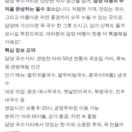
담양 국수거리는 단순한 식사 공간을 넘어,
담양 여행의 추
억을 완성하는 필수 코스
입니다. 저렴한 가격, 맛있는 국수,
그리고 아름다운 자연 풍경까지 모두 누릴 수 있는 곳이죠.
담양에 가신다면 꼭 국수 한 그릇 드시고, 강가 산책도 즐겨
보시길 추천드려요. 여러분의 담양 여행이 한층 더 특별해질
거예요!
핵심 정보 요약
담양 국수거리: 관방천 따라 50년 전통의 국숫집 거리, 죽녹
원·관방제림 인근
인기 메뉴: 멸치국물국수, 열무비빔국수, 콩국수(여름), 냉국
수
대표 맛집: 원조 대나무국수, 옛날진미국수, 뚝방국수, 진우
네국수 등
영업시간: 보통 8~20시, 공영주차장 이용 가능
분위기: 야외 테이블, 강가 풍경, 자연 속 힐링
담양 국수거리에서 맛있는 한 끼와 소중한 추억, 꼭 만들어