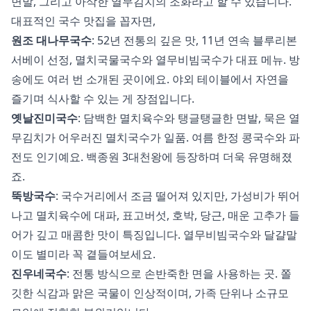
면발, 그리고 아삭한 열무김치의 조화라고 할 수 있습니다.
대표적인 국수 맛집을 꼽자면,
원조 대나무국수
: 52년 전통의 깊은 맛, 11년 연속 블루리본
서베이 선정, 멸치국물국수와 열무비빔국수가 대표 메뉴. 방
송에도 여러 번 소개된 곳이에요. 야외 테이블에서 자연을
즐기며 식사할 수 있는 게 장점입니다.
옛날진미국수
: 담백한 멸치육수와 탱글탱글한 면발, 묵은 열
무김치가 어우러진 멸치국수가 일품. 여름 한정 콩국수와 파
전도 인기예요. 백종원 3대천왕에 등장하며 더욱 유명해졌
죠.
뚝방국수
: 국수거리에서 조금 떨어져 있지만, 가성비가 뛰어
나고 멸치육수에 대파, 표고버섯, 호박, 당근, 매운 고추가 들
어가 깊고 매콤한 맛이 특징입니다. 열무비빔국수와 달걀말
이도 별미라 꼭 곁들여보세요.
진우네국수
: 전통 방식으로 손반죽한 면을 사용하는 곳. 쫄
깃한 식감과 맑은 국물이 인상적이며, 가족 단위나 소규모