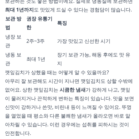
보관하는 것도 좋은 방법이에요. 실제로 냉동실에 보관하면
최대 1년까지
도 맛있게 드실 수 있다는 경험담이 많습니다.
보관 방
권장 유통기
특징
법
한
냉장 보
2주~3주
가장 맛있고 신선한 시기
관
냉동 보
장기 보관 가능, 해동 후에도 맛 유
최대 1년
관
지
깻잎김치가 상했을 때는 어떻게 알 수 있을까요?
아무리 잘 보관해도 시간이 지나면 깻잎김치도 상할 수밖에
없어요. 상한 깻잎김치는
시큼한 냄새
가 강하게 나고, 깻잎
이 물러지거나 끈적하게 변하는 특징이 있습니다. 맛을 보면
신맛이 강하거나 쓴맛, 비린내 등이 느껴질 수 있어요. 뚜껑
을 열었을 때 평소와 다른 불쾌한 냄새가 올라오면 바로 알
아차릴 수 있습니다. 이런 경우에는 섭취를 피하시는 것이
안전합니다.