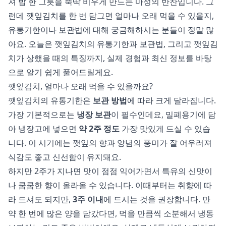
져 밥 한 그릇을 뚝딱 비우게 만드는 마성의 반찬입니다. 그
런데 깻잎김치를 한 번 담그면 얼마나 오래 먹을 수 있을지,
유통기한이나 보관법에 대해 궁금해하시는 분들이 정말 많
아요. 오늘은 깻잎김치의 유통기한과 보관법, 그리고 깻잎김
치가 상했을 때의 특징까지, 실제 경험과 최신 정보를 바탕
으로 알기 쉽게 풀어드릴게요.
깻잎김치, 얼마나 오래 먹을 수 있을까요?
깻잎김치의 유통기한은
보관 방법
에 따라 크게 달라집니다.
가장 기본적으로는
냉장 보관
이 필수인데요, 밀폐용기에 담
아 냉장고에 넣으면
약 2주 정도
가장 맛있게 드실 수 있습
니다. 이 시기에는 깻잎의 향과 양념의 풍미가 잘 어우러져
식감도 좋고 신선함이 유지돼요.
하지만 2주가 지나면 맛이 점점 익어가면서 특유의 신맛이
나 쿰쿰한 향이 올라올 수 있습니다. 이때부터는 취향에 따
라 드셔도 되지만,
3주 이내
에 드시는 것을 권장합니다. 만
약 한 번에 많은 양을 담갔다면, 먹을 만큼씩 소분해서 냉동