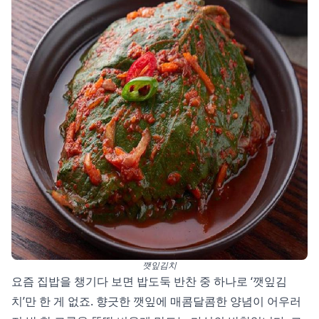
깻잎김치
요즘 집밥을 챙기다 보면 밥도둑 반찬 중 하나로 ‘깻잎김
치’만 한 게 없죠. 향긋한 깻잎에 매콤달콤한 양념이 어우러