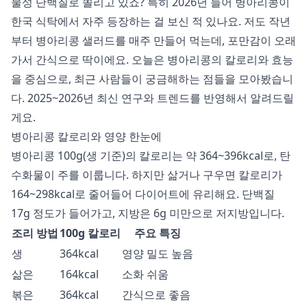
물성 단백질로 쏠리고 있죠? 특히 2026년 들어 병아리콩이
한국 식탁에서 자주 등장하는 걸 보신 적 있나요. 저도 작년
부터 병아리콩 샐러드를 매주 만들어 먹는데, 포만감이 오래
가서 간식으로 딱이에요. 오늘은 병아리콩의 칼로리와 효능
을 중심으로, 최근 사람들이 궁금해하는 점들을 모아봤습니
다. 2025~2026년 최신 연구와 트렌드를 반영해서 알려드릴
게요.
병아리콩 칼로리와 영양 한눈에
병아리콩 100g(생 기준)의 칼로리는 약 364~396kcal로, 탄
수화물이 주를 이룹니다. 하지만 삶거나 구우면 칼로리가
164~298kcal로 줄어들어 다이어트에 유리해요. 단백질
17g 정도가 들어가고, 지방은 6g 미만으로 저지방입니다.
조리 방법
100g 칼로리
주요 특징
생
364kcal
영양 밀도 높음
삶은
164kcal
소화 쉬움
볶은
364kcal
간식으로 좋음