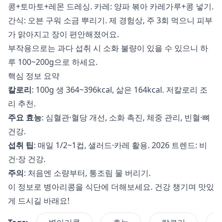
콩+토마토+레몬 드레싱. 카레: 양파 볶아 카레가루+콩 넣기.
간식: 오븐 구워 소금 뿌리기. 제 경험상, 주 3회 먹으니 피부
가 맑아지고 장이 편안해졌어요.
부작용으로는 과다 섭취 시 소화 불량이 있을 수 있으니 하
루 100~200g으로 하세요.
핵심 정보 요약
칼로리
: 100g 생 364~396kcal, 삶은 164kcal. 저칼로리 조
리 추천.
주요 효능
: 심혈관·혈당 개선, 소화 촉진, 체중 관리, 빈혈·뼈
건강.
섭취 팁
: 매일 1/2~1컵, 샐러드·카레 활용. 2026 트렌드: 비
건·장 건강.
주의
: 처음엔 소량부터, 통조림 물 버리기.
이 정보로 병아리콩을 식단에 더해보세요. 건강 챙기며 맛있
게 드시길 바래요!