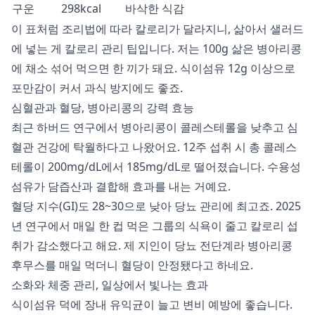
구운
298kcal
바삭한 식감
이 표처럼 조리법에 따라 칼로리가 달라지니, 삶아서 샐러드
에 넣는 게 칼로리 관리 팁입니다. 저는 100g 삶은 병아리콩
에 채소 섞어 먹으면 한 끼가 돼요. 식이섬유 12g 이상으로
포만감이 커서 과식 방지에도 좋죠.
심혈관과 혈당, 병아리콩의 강력 효능
최근 하버드 연구에서 병아리콩이 콜레스테롤을 낮추고 심
혈관 건강에 탁월하다고 나왔어요. 12주 섭취 시 총 콜레스
테롤이 200mg/dL에서 185mg/dL로 떨어졌습니다. 수용성
섬유가 담즙산과 결합해 효과를 내는 거예요.
혈당 지수(GI)도 28~30으로 낮아 당뇨 관리에 최고죠. 2025
년 연구에서 매일 한 컵 먹은 그룹의 식욕이 줄고 칼로리 섭
취가 감소했다고 해요. 제 지인이 당뇨 전단계라 병아리콩
후무스를 매일 먹더니 혈당이 안정됐다고 하네요.
소화와 체중 관리, 일상에서 빛나는 효과
식이섬유 덕에 장내 유익균이 늘고 변비 예방에 좋습니다.