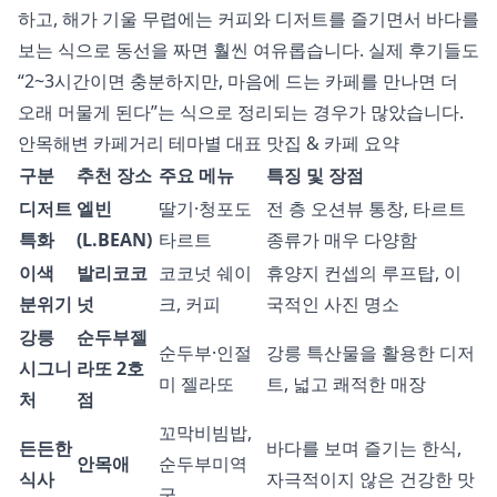
하고, 해가 기울 무렵에는 커피와 디저트를 즐기면서 바다를
보는 식으로 동선을 짜면 훨씬 여유롭습니다. 실제 후기들도
“2~3시간이면 충분하지만, 마음에 드는 카페를 만나면 더
오래 머물게 된다”는 식으로 정리되는 경우가 많았습니다.
안목해변 카페거리 테마별 대표 맛집 & 카페 요약
구분
추천 장소
주요 메뉴
특징 및 장점
디저트
엘빈
딸기·청포도
전 층 오션뷰 통창, 타르트
특화
(L.BEAN)
타르트
종류가 매우 다양함
이색
발리코코
코코넛 쉐이
휴양지 컨셉의 루프탑, 이
분위기
넛
크, 커피
국적인 사진 명소
강릉
순두부젤
순두부·인절
강릉 특산물을 활용한 디저
시그니
라또 2호
미 젤라또
트, 넓고 쾌적한 매장
처
점
꼬막비빔밥,
든든한
바다를 보며 즐기는 한식,
안목애
순두부미역
식사
자극적이지 않은 건강한 맛
국