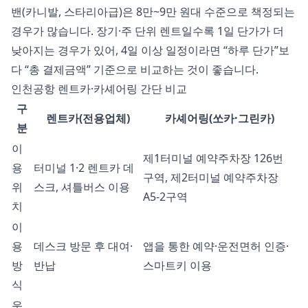
밴(카니발, 스타리아급)은 8만~9만 원대 수준으로 책정되는
경우가 많습니다. 장기·주 단위 렌트일수록 1일 단가가 더
낮아지는 경우가 있어, 4일 이상 일정이라면 “하루 단가”보
다 “총 결제금액” 기준으로 비교하는 것이 좋습니다.
인천공항 렌트카·카셰어링 간단 비교
구
렌트카(전용업체)
카셰어링(쏘카·그린카)
분
이
제1터미널 예약주차장 126번
용
터미널 1·2 렌트카 데
구역, 제2터미널 예약주차장
위
스크, 셔틀버스 이용
A5-2구역
치
이
용
데스크 방문 후 대여·
앱을 통한 예약·운전면허 인증·
방
반납
스마트키 이용
식
운