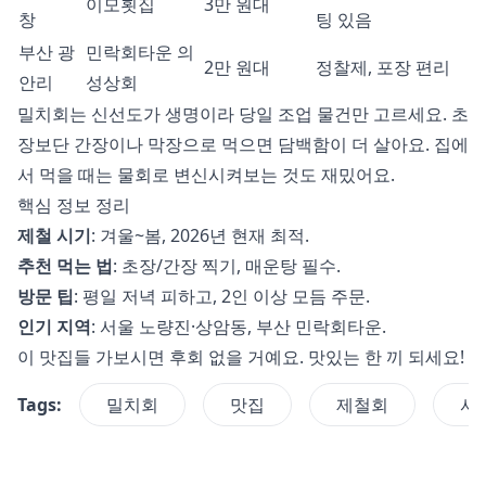
이모횟집
3만 원대
창
팅 있음
부산 광
민락회타운 의
2만 원대
정찰제, 포장 편리
안리
성상회
밀치회는 신선도가 생명이라 당일 조업 물건만 고르세요. 초
장보단 간장이나 막장으로 먹으면 담백함이 더 살아요. 집에
서 먹을 때는 물회로 변신시켜보는 것도 재밌어요.
핵심 정보 정리
제철 시기
: 겨울~봄, 2026년 현재 최적.
추천 먹는 법
: 초장/간장 찍기, 매운탕 필수.
방문 팁
: 평일 저녁 피하고, 2인 이상 모듬 주문.
인기 지역
: 서울 노량진·상암동, 부산 민락회타운.
이 맛집들 가보시면 후회 없을 거예요. 맛있는 한 끼 되세요!
Tags:
밀치회
맛집
제철회
서