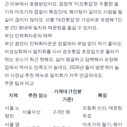
근 리뷰에서 호평받았어요. 염창역 ‘이모횟집’은 두툼한 썰
기와 마츠가와 껍질이 특징인데, 웨이팅이 길어도 사람들 발
길이 끊이지 않아요. 선릉 ‘대찬횟집’은 가성비로 유명해 1인
분 2만 원대에 밀치와 매운탕을 즐길 수 있어요.
부산 민락회타운의 매력
부산 광안리 민락회타운은 정찰제라 부담 없이 먹기 좋아요.
의성상회에서 밀치회를 사서 경포횟집 초장집으로 올라가
먹는 코스가 최근 핫해요. 살이 탱글하고 담백해서 포장해
집에서 먹어도 만족도가 높대요. 2026년 들어 방문객이 늘
어 사장님 추천 메뉴로 밀치회가 자주 언급되네요.
주문 팁과 비교
가격대 (1인분
지역
추천 장소
특징
기준)
서울 노
모듬회 신선, 매운탕
서울수산
2-3만 원
량진
푸짐
서울 염
마츠가와 썰기, 웨이