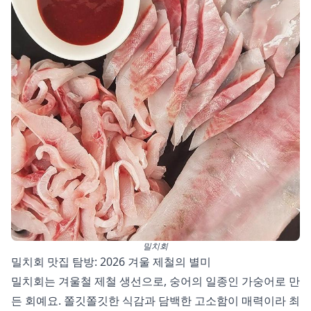
밀치회
밀치회 맛집 탐방: 2026 겨울 제철의 별미
밀치회는 겨울철 제철 생선으로, 숭어의 일종인 가숭어로 만
든 회예요. 쫄깃쫄깃한 식감과 담백한 고소함이 매력이라 최