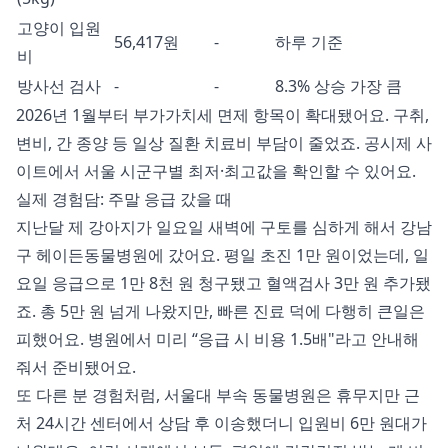
고양이 입원
56,417원
-
하루 기준
비
방사선 검사
-
-
8.3% 상승 가장 큼
2026년 1월부터 부가가치세 면제 항목이 확대됐어요. 구취,
변비, 간 종양 등 일상 질환 치료비 부담이 줄었죠. 공시제 사
이트에서 서울 시군구별 최저·최고값을 확인할 수 있어요.
실제 경험담: 주말 응급 갔을 때
지난달 제 강아지가 일요일 새벽에 구토를 심하게 해서 강남
구 헤이든동물병원에 갔어요. 평일 초진 1만 원이었는데, 일
요일 응급으로 1만 8천 원 청구됐고 혈액검사 3만 원 추가됐
죠. 총 5만 원 넘게 나왔지만, 빠른 진료 덕에 다행히 큰일은
피했어요. 병원에서 미리 “응급 시 비용 1.5배"라고 안내해
줘서 준비됐어요.
또 다른 분 경험처럼, 서울대 부속 동물병원은 휴무지만 근
처 24시간 센터에서 상담 후 이송했더니 입원비 6만 원대가