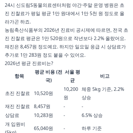
24시 신도림S동물의료센터처럼 야간·주말 운영 병원은 초
진 진찰료가 평일 평균 1만 원대에서 1만 5천 원 정도로 올
라가곤 하죠.
농림축산식품부의 2026년 진료비 공시제에 따르면, 전국 초
진 진찰료 평균은 1만 520원으로 작년보다 2.2% 올랐어요.
재진은 8,457원 정도예요. 하지만 일요일 응급 시 상담료가
추가로 1만 283원 정도 붙을 수 있어요.
2026년 평균 진료비는?
평균 비용 (전
서울 평
항목
비고
국)
균
10,200
체중 5kg 기준, 2.2%
초진 진찰료
10,520원
원
상승
재진 진찰료
8,457원
-
-
상담료
10,283원
-
6.5% 상승
개 입원비
65,040원
-
하루 기준
(5kg)